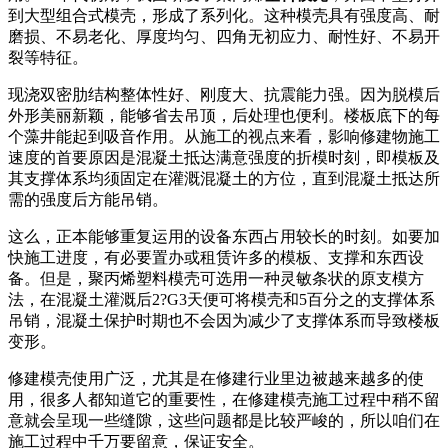
到大型组合式模壳，形成了系列化。这种模壳具有强度高、耐
磨损、不易老化、厚度均匀、四角无初应力、耐性好、不易开
裂等特征。
现浇双密肋结构整体性好、刚度大、抗震能力强。因为脱模后
外形美丽新颖，能够省去吊顶，后处理也便利。楼板底下的每
个藻井能起到吸音作用。从施工的视点来看，影响修建物施工
速度的首要原因是混凝土抵达满意强度的折模时刻，即模板及
其支撑体系均须固定在灌溉混凝土的方位，直到混凝土抵达所
需的强度后方能吊销。
这么，正本能够重复运用的设备东西占用较长的时刻。如要加
快施工进度，有必要置办或租赁许多的模板、支撑和东西设
备。但是，聚丙烯塑料模壳可选用一种灵敏条状的原支模方
法，在混凝土灌溉后2?G3天便可将模壳和5百分之的支撑体系
吊销，混凝土保护时期也不会因为减少了支撑体系而导致楼板
变形。
修建模壳使用广泛，尤其是在修建行业里边被越来越多的使
用，很多人都知道它的重要性，在修建模壳施工过程中稍不留
意就会呈现一些缝隙，这些问题都是比较严峻的，所以咱们在
施工过程中千万要留意，保证安全。