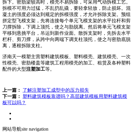
拆下。密肋梁较高时，模壳不易拆除，可采用气动拆模工艺。
拆模不可用力过猛，不乱扔乱撬，要轻拿轻放，防止损坏。混
凝土的强度必须达到规定的拆模强度，才允许拆除支架。预组
拼定型飞模支架，先将连接每个单元飞模支架的水平拉杆和剪
刀撑拆除，下调上顶托，使之与肋脱离。然后将单元飞模支架
平移到悬挑平台，吊运到新作业面。散拆支架时，先拆去水平
栏杆、剪刀撑，从跨中向两端下调支柱顶托，使之与密肋底脱
离，逐根拆除支柱。
济南天一模塑主营塑料建筑模板、塑料模壳、建筑模壳、一次
性模壳、密肋楼盖等建筑工程用模壳的加工、租赁及各种塑料
配件的大型
注塑加工
等。
上一篇：
了解注塑加工成型中的压力损失
下一篇：
塑料建筑模板靠谱吗？高层建筑模板用塑料建筑模
板可以吗？
网站导航
site navigation