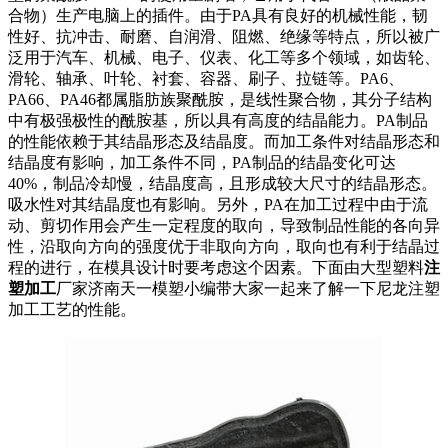
合物）生产电脑上的插件。由于PA具有良好的机械性能，韧
性好、抗冲击、耐磨、自润滑、阻燃、绝缘等特点，所以被广
泛用于汽车、机械、电子、仪表、化工等多个领域，如齿轮、
滑轮、轴承、叶轮、衬套、容器、刷子、拉链等。PA6、
PA66、PA46都属脂肪族聚酰胺，是线性聚合物，其分子结构
中有极强极性的酰胺基，所以具有高度的结晶能力。PA制品
的性能依赖于其结晶形态及结晶度。而加工条件对结晶形态和
结晶度有影响，加工条件不同，PA制品的结晶变化可达
40%，制品冷却慢，结晶度高，且形成较大尺寸的结晶形态。
吸水性对其结晶度也有影响。另外，PA在加工过程中由于流
动、剪切作用会产生一定程度的取向，导致制品性能的各向异
性，沿取向方向的强度优于非取向方向，取向也有利于结晶过
程的进行，在模具设计时要考虑这个因素。下面由大型塑料
注
塑加工
厂家济南天一模塑小编带大家一起来了解一下尼龙注塑
加工工艺的性能。