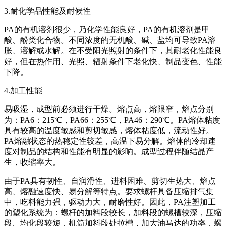
3.耐化学品性能及耐候性
PA的有机溶剂很少，乃化学性能良好，PA的有机溶剂是甲
酸、酚类化合物。不同浓度的无机酸、碱、盐均可导致PA溶
胀、溶解或水解。在不受阳光照射的条件下，其耐老化性能良
好，但在热作用、光照、辐射条件下老化快、制品变色、性能
下降。
4.加工性能
易吸湿，成型前必须进行干燥。熔点高，熔限窄，熔点分别
为：PA6：215℃，PA66：255℃，PA46：290℃。PA熔体粘度
具有较高的温度敏感和剪切敏感，熔体粘度低，流动性好。
PA熔融状态的热稳定性较差，高温下易分解。熔体的冷却速
度对制品的结构和性能有明显的影响。成型过程伴随结晶产
生，收缩率大。
由于PA具有韧性、自润滑性、进料困难、剪切生热大、熔点
高、熔融速度快、易分解等特点。要求螺杆具备压缩排气集
中，吃料能力强，驱动力大，耐磨性好。因此，PA注塑加工
的塑化系统为：螺杆的加料段较长，加料段的螺槽较深，压缩
段、均化段较短，机筒加料段处拉槽，加大油马达的功率，螺