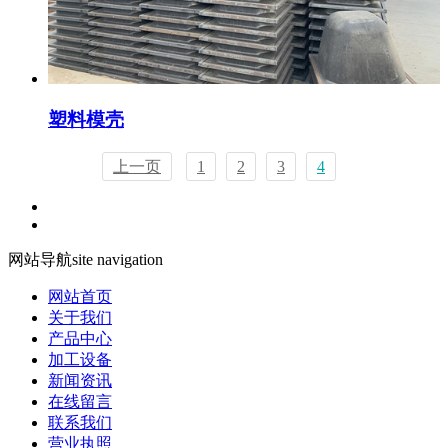
塑料模壳
上一页
1
2
3
4
网站导航
site navigation
网站首页
关于我们
产品中心
加工设备
新闻资讯
在线留言
联系我们
营业执照