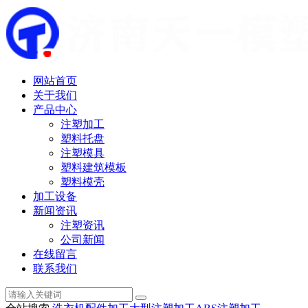
网站首页
关于我们
产品中心
注塑加工
塑料托盘
注塑模具
塑料建筑模板
塑料模壳
加工设备
新闻资讯
注塑资讯
公司新闻
在线留言
联系我们