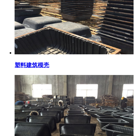
塑料建筑模壳