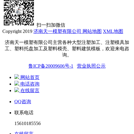
扫一扫加微信
Copyright 2019
济南天一模塑有限公司
网站地图
XML地图
济南天一模塑有限公司主营各种大型注塑加工、注塑模具加
工、塑料托盘
加工
及塑料模壳、塑料建筑模板，欢迎来电咨
询。
鲁ICP备20009606号-1
营业执照公示
网站首页
电话咨询
在线留言
QQ咨询
联系电话
15610185556
在线留言