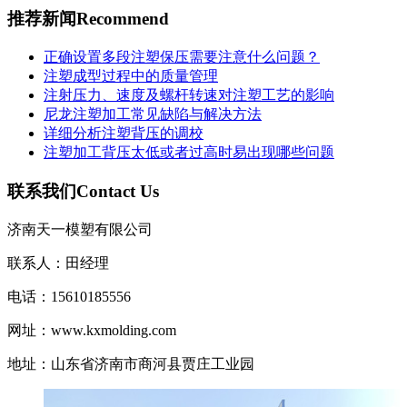
推荐新闻
Recommend
正确设置多段注塑保压需要注意什么问题？
注塑成型过程中的质量管理
注射压力、速度及螺杆转速对注塑工艺的影响
尼龙注塑加工常见缺陷与解决方法
详细分析注塑背压的调校
注塑加工背压太低或者过高时易出现哪些问题
联系我们
Contact Us
济南天一模塑有限公司
联系人：田经理
电话：15610185556
网址：www.kxmolding.com
地址：山东省济南市商河县贾庄工业园