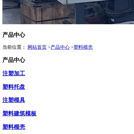
产品中心
当前位置：
网站首页
>
产品中心
>
塑料模壳
产品中心
注塑加工
塑料托盘
注塑模具
塑料建筑模板
塑料模壳