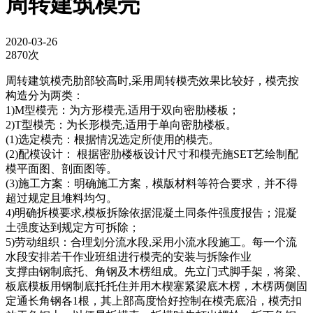
周转建筑模壳
2020-03-26
2870次
周转建筑模壳肋部较高时,采用周转模壳效果比较好，模壳按
构造分为两类：
1)M型模壳：为方形模壳,适用于双向密肋楼板；
2)T型模壳：为长形模壳,适用于单向密肋楼板。
(1)选定模壳：根据情况选定所使用的模壳。
(2)配模设计： 根据密肋楼板设计尺寸和模壳施SET艺绘制配
模平面图、剖面图等。
(3)施工方案：明确施工方案，模版材料等符合要求，并不得
超过规定且堆料均匀。
4)明确拆模要求,模板拆除依据混凝土同条件强度报告；混凝
土强度达到规定方可拆除；
5)劳动组织：合理划分流水段,采用小流水段施工。每一个流
水段安排若干作业班组进行模壳的安装与拆除作业
支撑由钢制底托、角钢及木楞组成。先立门式脚手架，将梁、
板底模板用钢制底托托住并用木楔塞紧梁底木楞，木楞两侧固
定通长角钢各1根，其上部高度恰好控制在模壳底沿，模壳扣