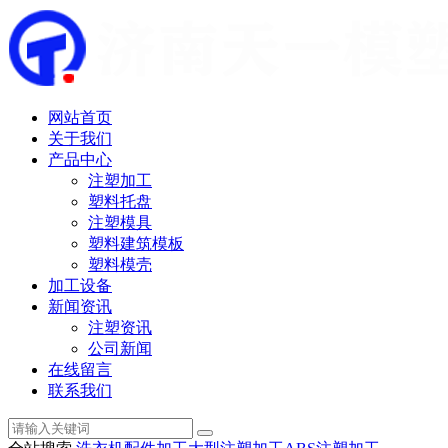
网站首页
关于我们
产品中心
注塑加工
塑料托盘
注塑模具
塑料建筑模板
塑料模壳
加工设备
新闻资讯
注塑资讯
公司新闻
在线留言
联系我们