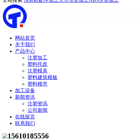
全站搜索
洗衣机配件加工
大型注塑加工
ABS注塑加工
网站首页
关于我们
产品中心
注塑加工
塑料托盘
注塑模具
塑料建筑模板
塑料模壳
加工设备
新闻资讯
注塑资讯
公司新闻
在线留言
联系我们
15610185556