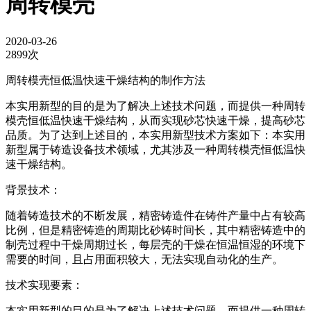
周转模壳
2020-03-26
2899次
周转模壳恒低温快速干燥结构的制作方法
本实用新型的目的是为了解决上述技术问题，而提供一种周转
模壳恒低温快速干燥结构，从而实现砂芯快速干燥，提高砂芯
品质。为了达到上述目的，本实用新型技术方案如下：本实用
新型属于铸造设备技术领域，尤其涉及一种周转模壳恒低温快
速干燥结构。
背景技术：
随着铸造技术的不断发展，精密铸造件在铸件产量中占有较高
比例，但是精密铸造的周期比砂铸时间长，其中精密铸造中的
制壳过程中干燥周期过长，每层壳的干燥在恒温恒湿的环境下
需要的时间，且占用面积较大，无法实现自动化的生产。
技术实现要素：
本实用新型的目的是为了解决上述技术问题，而提供一种周转