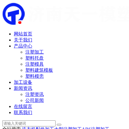
网站首页
关于我们
产品中心
注塑加工
塑料托盘
注塑模具
塑料建筑模板
塑料模壳
加工设备
新闻资讯
注塑资讯
公司新闻
在线留言
联系我们