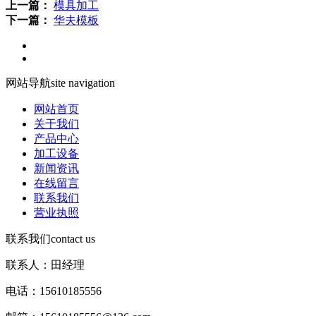
上一篇：
模具加工
下一篇：
华夫模板
网站导航
site navigation
网站首页
关于我们
产品中心
加工设备
新闻资讯
在线留言
联系我们
营业执照
联系我们
contact us
联系人：田经理
电话：15610185556