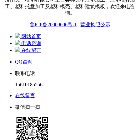
工、塑料托盘
加工
及塑料模壳、塑料建筑模板，欢迎来电咨
询。
鲁ICP备20009606号-1
营业执照公示
网站首页
电话咨询
在线留言
QQ咨询
联系电话
15610185556
在线留言
微信扫一扫