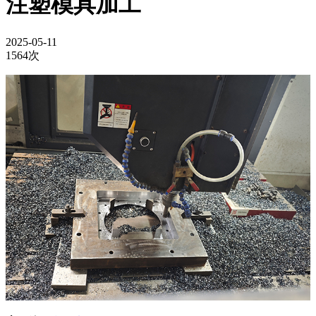
注塑模具加工
2025-05-11
1564次