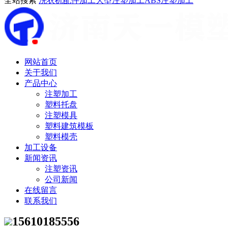
全站搜索
洗衣机配件加工
大型注塑加工
ABS注塑加工
网站首页
关于我们
产品中心
注塑加工
塑料托盘
注塑模具
塑料建筑模板
塑料模壳
加工设备
新闻资讯
注塑资讯
公司新闻
在线留言
联系我们
15610185556