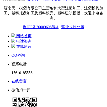
济南天一模塑有限公司主营各种大型注塑加工、注塑模具加
工、塑料托盘
加工
及塑料模壳、塑料建筑模板，欢迎来电咨
询。
鲁ICP备20009606号-1
营业执照公示
网站首页
电话咨询
在线留言
QQ咨询
联系电话
15610185556
在线留言
微信扫一扫