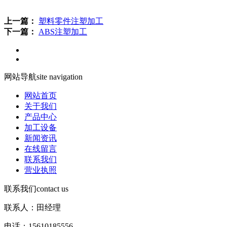
上一篇：
塑料零件注塑加工
下一篇：
ABS注塑加工
网站导航
site navigation
网站首页
关于我们
产品中心
加工设备
新闻资讯
在线留言
联系我们
营业执照
联系我们
contact us
联系人：田经理
电话：15610185556